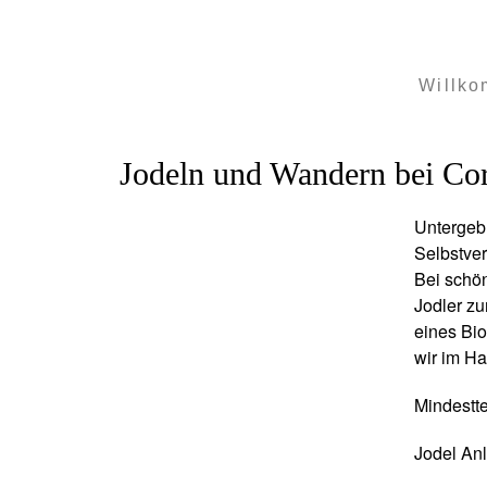
Willk
Jodeln und Wandern bei Cor
Untergebr
Selbstve
Bei schö
Jodler z
eines Bio
wir im Ha
Mindestte
Jodel Anl