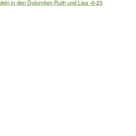
deln in den Dolomiten Ruth und Lisa -6-23