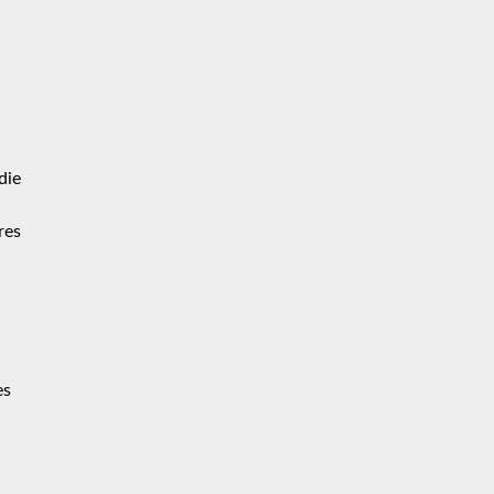
die
res
es